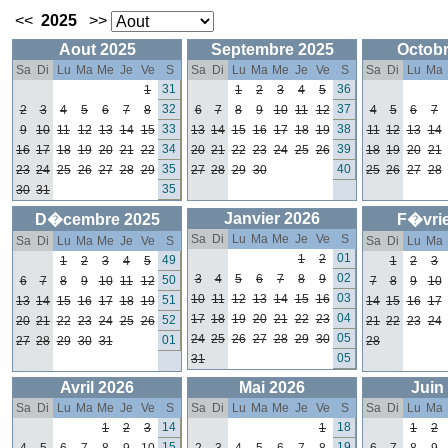
<<
2025
>>
Aout 2025
Septembre 2025
Octobr
Sa
Di
Lu
Ma
Me
Je
Ve
S
Sa
Di
Lu
Ma
Me
Je
Ve
S
Sa
Di
Lu
Ma
31
36
1
1
2
3
4
5
32
37
2
3
4
5
6
7
8
6
7
8
9
10
11
12
4
5
6
7
33
38
9
10
11
12
13
14
15
13
14
15
16
17
18
19
11
12
13
14
34
39
16
17
18
19
20
21
22
20
21
22
23
24
25
26
18
19
20
21
35
40
23
24
25
26
27
28
29
27
28
29
30
25
26
27
28
35
30
31
Janvier 2026
D�cembre 2025
F�vrie
Sa
Di
Lu
Ma
Me
Je
Ve
S
Sa
Di
Lu
Ma
Me
Je
Ve
S
Sa
Di
Lu
Ma
01
1
2
49
1
2
3
4
5
1
2
3
02
3
4
5
6
7
8
9
50
6
7
8
9
10
11
12
7
8
9
10
03
10
11
12
13
14
15
16
51
13
14
15
16
17
18
19
14
15
16
17
04
17
18
19
20
21
22
23
52
20
21
22
23
24
25
26
21
22
23
24
05
24
25
26
27
28
29
30
01
27
28
29
30
31
28
05
31
Avril 2026
Mai 2026
Juin
Sa
Di
Lu
Ma
Me
Je
Ve
S
Sa
Di
Lu
Ma
Me
Je
Ve
S
Sa
Di
Lu
Ma
14
18
1
2
3
1
1
2
15
19