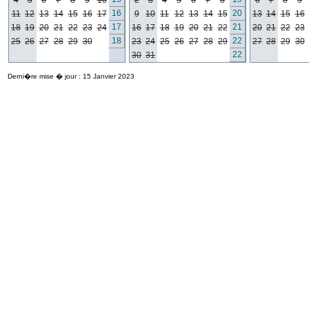
4
5
6
7
8
9
10
2
3
4
5
6
7
8
6
7
8
9
16
20
11
12
13
14
15
16
17
9
10
11
12
13
14
15
13
14
15
16
17
21
18
19
20
21
22
23
24
16
17
18
19
20
21
22
20
21
22
23
18
22
25
26
27
28
29
30
23
24
25
26
27
28
29
27
28
29
30
22
30
31
Derni�re mise � jour : 15 Janvier 2023