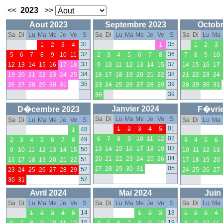
<<
2023
>>
Aout 2023
Septembre 2023
Octobr
Sa
Di
Lu
Ma
Me
Je
Ve
S
Sa
Di
Lu
Ma
Me
Je
Ve
S
Sa
Di
Lu
Ma
31
35
1
2
3
4
1
1
2
3
32
36
5
6
7
8
9
10
11
2
3
4
5
6
7
8
7
8
9
10
33
37
12
13
14
15
16
17
18
9
10
11
12
13
14
15
14
15
16
17
34
38
19
20
21
22
23
24
25
16
17
18
19
20
21
22
21
22
23
24
35
39
26
27
28
29
30
31
23
24
25
26
27
28
29
28
29
30
31
39
30
Janvier 2024
D�cembre 2023
F�vrie
Sa
Di
Lu
Ma
Me
Je
Ve
S
Sa
Di
Lu
Ma
Me
Je
Ve
S
Sa
Di
Lu
Ma
01
1
2
3
4
5
48
1
02
6
7
8
9
10
11
12
49
2
3
4
5
6
7
8
3
4
5
6
03
13
14
15
16
17
18
19
50
9
10
11
12
13
14
15
10
11
12
13
04
20
21
22
23
24
25
26
51
16
17
18
19
20
21
22
17
18
19
20
05
27
28
29
30
31
52
23
24
25
26
27
28
29
24
25
26
27
52
30
31
Avril 2024
Mai 2024
Juin
Sa
Di
Lu
Ma
Me
Je
Ve
S
Sa
Di
Lu
Ma
Me
Je
Ve
S
Sa
Di
Lu
Ma
14
18
1
2
3
4
5
1
2
3
1
2
3
4
15
19