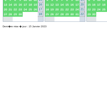
6
7
8
9
10
11
12
4
5
6
7
8
9
10
8
9
10
11
16
20
13
14
15
16
17
18
19
11
12
13
14
15
16
17
15
16
17
18
17
21
20
21
22
23
24
25
26
18
19
20
21
22
23
24
22
23
24
25
18
22
27
28
29
30
25
26
27
28
29
30
31
29
30
Derni�re mise � jour : 15 Janvier 2023