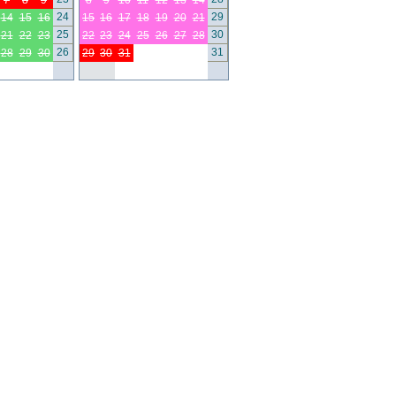
7
8
9
8
9
10
11
12
13
14
24
29
14
15
16
15
16
17
18
19
20
21
25
30
21
22
23
22
23
24
25
26
27
28
26
31
28
29
30
29
30
31