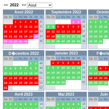
<<
2022
>>
Aout 2022
Septembre 2022
Octobr
Sa
Di
Lu
Ma
Me
Je
Ve
S
Sa
Di
Lu
Ma
Me
Je
Ve
S
Sa
Di
Lu
Ma
31
35
1
2
3
4
5
1
2
1
2
3
4
32
36
6
7
8
9
10
11
12
3
4
5
6
7
8
9
8
9
10
11
33
37
13
14
15
16
17
18
19
10
11
12
13
14
15
16
15
16
17
18
34
38
20
21
22
23
24
25
26
17
18
19
20
21
22
23
22
23
24
25
35
39
27
28
29
30
31
24
25
26
27
28
29
30
29
30
31
Janvier 2023
D�cembre 2022
F�vrie
Sa
Di
Lu
Ma
Me
Je
Ve
S
Sa
Di
Lu
Ma
Me
Je
Ve
S
Sa
Di
Lu
Ma
01
1
2
3
4
5
6
48
1
2
02
7
8
9
10
11
12
13
49
3
4
5
6
7
8
9
4
5
6
7
03
14
15
16
17
18
19
20
50
10
11
12
13
14
15
16
11
12
13
14
04
21
22
23
24
25
26
27
51
17
18
19
20
21
22
23
18
19
20
21
05
28
29
30
31
52
24
25
26
27
28
29
30
25
26
27
28
52
31
Avril 2023
Mai 2023
Juin
Sa
Di
Lu
Ma
Me
Je
Ve
S
Sa
Di
Lu
Ma
Me
Je
Ve
S
Sa
Di
Lu
Ma
14
18
1
2
3
4
5
6
7
1
2
3
4
5
15
19