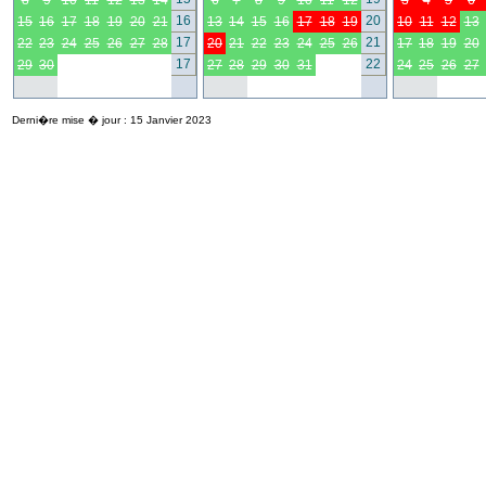
8
9
10
11
12
13
14
6
7
8
9
10
11
12
3
4
5
6
16
20
15
16
17
18
19
20
21
13
14
15
16
17
18
19
10
11
12
13
17
21
22
23
24
25
26
27
28
20
21
22
23
24
25
26
17
18
19
20
17
22
29
30
27
28
29
30
31
24
25
26
27
Derni�re mise � jour : 15 Janvier 2023