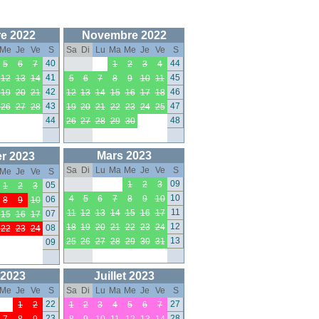
e 2022
Novembre 2022
Me
Je
Ve
S
Sa
Di
Lu
Ma
Me
Je
Ve
S
40
44
5
6
7
1
2
3
4
41
45
12
13
14
5
6
7
8
9
10
11
42
46
19
20
21
12
13
14
15
16
17
18
43
47
26
27
28
19
20
21
22
23
24
25
44
48
26
27
28
29
30
Mars 2023
r 2023
Sa
Di
Lu
Ma
Me
Je
Ve
S
Me
Je
Ve
S
09
1
2
3
05
1
2
3
10
4
5
6
7
8
9
10
06
8
9
10
11
11
12
13
14
15
16
17
07
15
16
17
12
18
19
20
21
22
23
24
08
22
23
24
13
25
26
27
28
29
30
31
09
 2023
Juillet 2023
Me
Je
Ve
S
Sa
Di
Lu
Ma
Me
Je
Ve
S
22
27
1
2
1
2
3
4
5
6
7
23
28